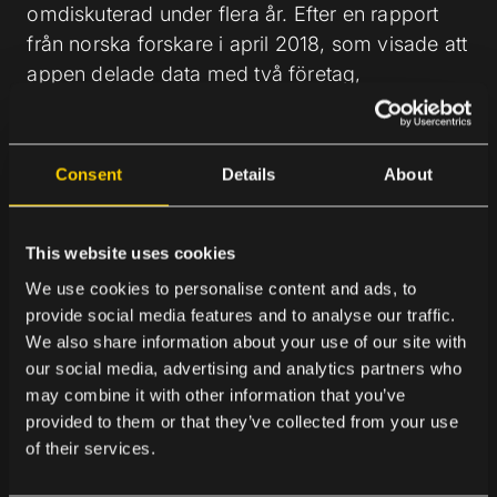
omdiskuterad under flera år. Efter en rapport
från norska forskare i april 2018, som visade att
appen delade data med två företag,
meddelade Grindr att de skulle sluta dela
användares HIV-status med tredjepartsföretag.
Consent
Details
About
År 2021 bötfälldes Grindr av Norges
This website uses cookies
dataskyddsmyndighet med
65 miljoner norska
kronor
för brott mot den allmänna
We use cookies to personalise content and ads, to
provide social media features and to analyse our traffic.
dataskyddsförordningen,
GDPR
. Beslutet
We also share information about your use of our site with
bekräftades senare av landets
our social media, advertising and analytics partners who
integritetsöverklaganden.
may combine it with other information that you’ve
provided to them or that they’ve collected from your use
of their services.
FALLET LYFTER STÖRRE