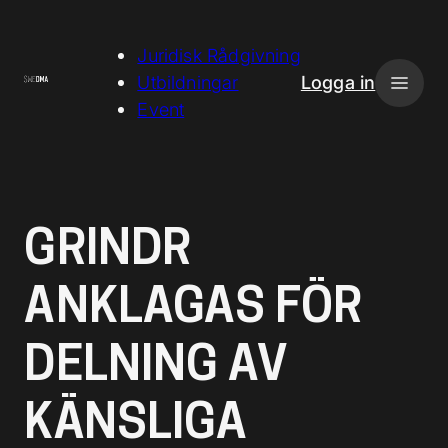
H
o
Juridisk Rådgivning
p
Utbildningar
Logga in
p
Event
a
t
i
l
GRINDR
l
i
ANKLAGAS FÖR
n
n
DELNING AV
e
h
å
KÄNSLIGA
l