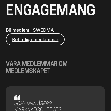
l
ENGAGEMANG
Bli medlem i SWEDMA
Befintliga medlemmar
VÅRA MEDLEMMAR OM
MEDLEMSKAPET
JOHANNA ÅBERG
MARKNADSCHEF ATG