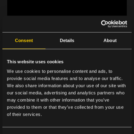
NÄR BRANSCHEN BEHÖVER
Consent
Details
About
RIKTNING
This website uses cookies
SWEDMA Kompassen samlar rätt personer
We use cookies to personalise content and ads, to
kring rätt frågor
provide social media features and to analyse our traffic.
________________________________________________
We also share information about your use of our site with
our social media, advertising and analytics partners who
___________
may combine it with other information that you’ve
INSIKTER * ERFARENHETSUTBYTE *
provided to them or that they’ve collected from your use
of their services.
PRAKTISKA STEG
LÄS MER OM SWEDMA KOMPASSEN