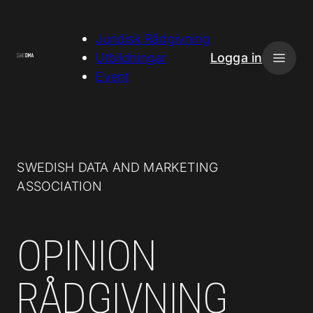
H
o
Juridisk Rådgivning
p
Utbildningar
Logga in
p
Event
a
t
i
l
l
SWEDISH DATA AND MARKETING
i
ASSOCIATION
n
n
e
OPINION
h
å
RÅDGIVNING
l