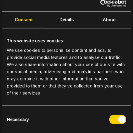
skapa en bättre upplevelse, högre
engagemang och tydligare kommunikation för
Consent
Details
About
alla dina följare.
I det här webbinariet får du en praktisk
This website uses cookies
introduktion till
WCAG (Web Content
We use cookies to personalise content and ads, to
Accessibility Guidelines)
och lär dig hur du
provide social media features and to analyse our traffic.
enkelt kan göra ditt innehåll mer inkluderande.
We also share information about your use of our site with
Vi går igenom konkreta exempel och ger dig
our social media, advertising and analytics partners who
verktyg du kan använda direkt i din vardag –
may combine it with other information that you’ve
oavsett om du jobbar med marknadsföring,
provided to them or that they’ve collected from your use
of their services.
kommunikation eller innehållsproduktion.
Det här får du med dig
C
– Länkar som fungerar för alla:
så skriver du
Necessary
o
länktexter som är tydliga och begripliga.
n