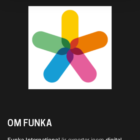
OM FUNKA
Funka International
är experter inom
digital