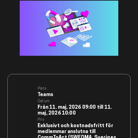
l
Plats
Teams
Datum
Från
11. maj, 2026
09:00
till
11.
maj, 2026
10:00
Pris
Exklusivt och kostnadsfritt för
medlemmar anslutna till
CommToAct (SWEDMA, Sveriges