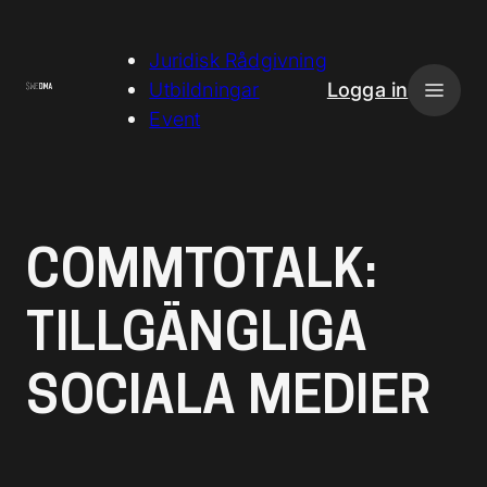
H
o
Juridisk Rådgivning
p
Utbildningar
Logga in
p
Event
a
t
i
l
COMMTOTALK:
l
i
TILLGÄNGLIGA
n
n
SOCIALA MEDIER
e
h
å
l