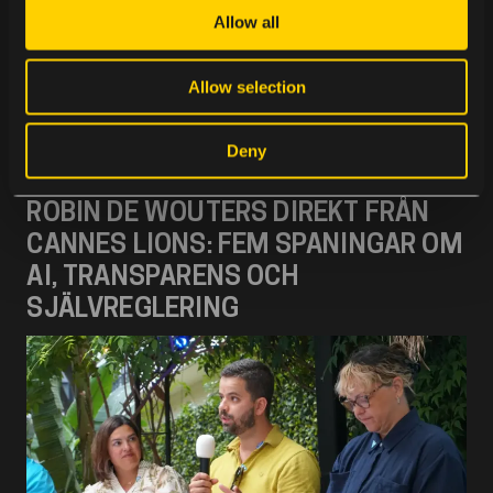
t
Allow all
i
o
Skriven av: Minna Torstensson
Allow selection
n
Deny
RELATERADE NYHETER
ROBIN DE WOUTERS DIREKT FRÅN
CANNES LIONS: FEM SPANINGAR OM
AI, TRANSPARENS OCH
SJÄLVREGLERING