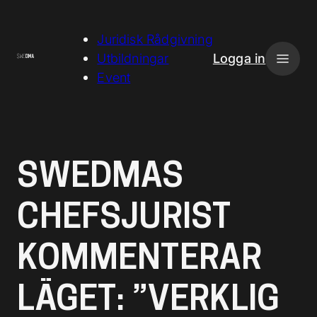
H
o
Juridisk Rådgivning
p
Utbildningar
Logga in
p
Event
a
t
i
l
SWEDMAS
l
i
CHEFSJURIST
n
n
KOMMENTERAR
e
h
å
LÄGET: ”VERKLIG
l