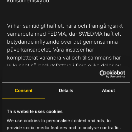
konsumentskydd.
Vi har samtidigt haft ett nära och framgångsrikt
samarbete med FEDMA, där SWEDMA haft ett
betydande inflytande över det gemensamma
påverkansarbetet. Våra insatser har
kompletterat varandra väl och tillsammans har
vi kunnat nå beslutsfattare i flera olika delar av
EU:s beslutsprocess, från nationella regeringar
och ministerrådet till Europaparlamentet och
EU-kommissionen.
Consent
Details
About
This website uses cookies
Vi ser också att arbetet har gett resultat. Sverige
We use cookies to personalise content and ads, to
driver nu tydligt linjen att processen inte får
provide social media features and to analyse our traffic.
forceras och att komplexa, långsiktigt viktiga