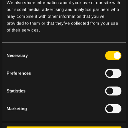
We also share information about your use of our site with
frågor för näringslivet måste få en grundlig
our social media, advertising and analytics partners who
behandling.
may combine it with other information that you’ve
provided to them or that they’ve collected from your use
of their services.
Samtidigt blickar vi framåt. Vi förbereder redan
nu vårt arbete inför de initiativ som väntar efter
C
sommaren, däribland den aviserade Digital
Necessary
o
Fairness Act och flera kommande utvärderingar
n
av EU:s digitala regelverk. Vårt mål är att
s
Preferences
säkerställa att medlemmarnas perspektiv finns
e
n
med tidigt i processen.
t
Statistics
S
e
Marketing
Vi återkommer efter sommaren med en
l
uppdatering om utvecklingen och vad den kan
e
innebära för våra medlemmar.”
c