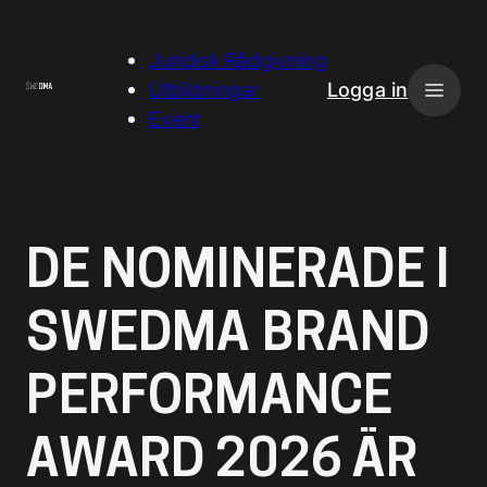
H
o
Juridisk Rådgivning
p
Utbildningar
Logga in
p
Event
a
t
i
l
DE NOMINERADE I
l
i
SWEDMA BRAND
n
n
PERFORMANCE
e
h
å
AWARD 2026 ÄR
l