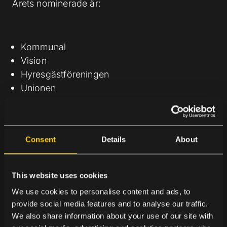
Årets nominerade är:
Kommunal
Vision
Hyresgästföreningen
Unionen
Hjärnfonden
Consent
Details
About
NOMINERADE I MEDIA OCH
EVENEMANG
This website uses cookies
We use cookies to personalise content and ads, to
provide social media features and to analyse our traffic.
I kategorin ”Media och evenemang” synliggörs
We also share information about your use of our site with
varumärken och aktörer som har skapat ökat