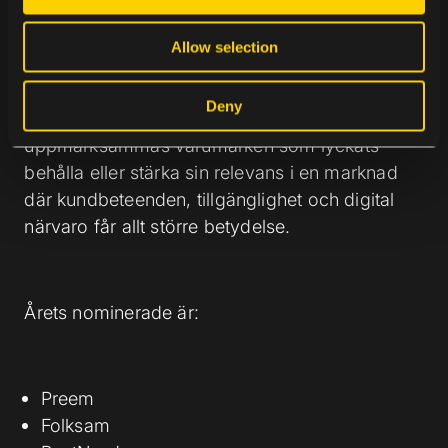
i
TJÄNSTER
o
Allow selection
n
Deny
I kategorin ”Handel och tjänster”
uppmärksammas varumärken som lyckats
behålla eller stärka sin relevans i en marknad
där kundbeteenden, tillgänglighet och digital
närvaro får allt större betydelse.
Årets nominerade är:
Preem
Folksam