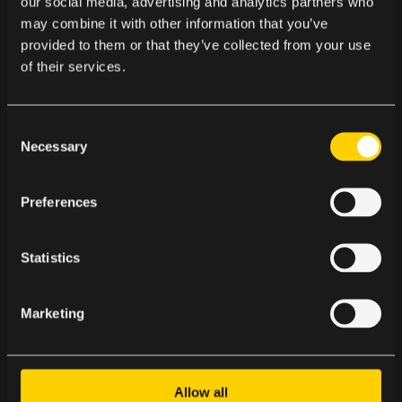
our social media, advertising and analytics partners who
intresse inom områden där innehåll,
may combine it with other information that you’ve
upplevelser, relationer och publikengagemang
provided to them or that they’ve collected from your use
är centrala.
of their services.
C
Årets nominerade är:
Necessary
o
n
s
Preferences
e
Konserthuset Stockholm
n
Bonniers Bokklubb
t
Statistics
Dagens Nyheter
S
Verbum
e
Marketing
Helsingborgs Dagblad
l
e
c
t
NOMINERADE I HANDEL OCH
Allow all