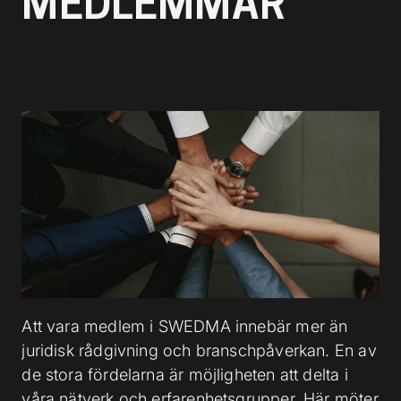
MEDLEMMAR
l
Att vara medlem i SWEDMA innebär mer än
juridisk rådgivning och branschpåverkan. En av
de stora fördelarna är möjligheten att delta i
våra nätverk och erfarenhetsgrupper. Här möter