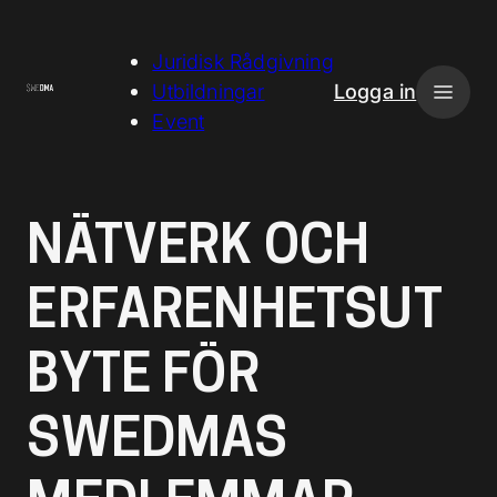
H
o
Juridisk Rådgivning
p
Utbildningar
Logga in
p
Event
a
t
i
NÄTVERK OCH
l
l
ERFARENHETSUT
i
n
n
BYTE FÖR
e
h
SWEDMAS
å
l