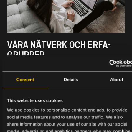
VÅRA NÄTVERK OCH ERFA-
GRUPPER
Just nu söker vi deltagare till följande grupper:
Consent
Details
About
–
Juridiska nätverket
– fokus på GDPR, DSA
och DMA
– CRM-nätverket
– fokus på strategier, effekt
This website uses cookies
och processer
We use cookies to personalise content and ads, to provide
– Marknadsnätverket
– fokus på
social media features and to analyse our traffic. We also
marknadschefens och marknadsavdelningens
share information about your use of our site with our social
utmaningar
media, advertising and analytics partners who may combine i