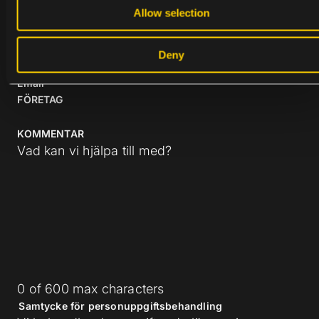
o
First
Last
Allow selection
n
E-POST
Deny
Enter Email
Confirm
Email
FÖRETAG
KOMMENTAR
Vad kan vi hjälpa till med?
0 of 600 max characters
Samtycke för personuppgiftsbehandling