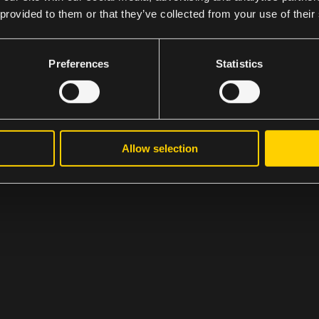
 provided to them or that they’ve collected from your use of their
Preferences
Statistics
pecialistvarumärken genom tydligt kundfokus, star
ersiella utveckling och vara med och bygga framt
t, varumärke och kundupplevelse i kombination. Du s
Allow selection
nkande med operativt genomförande.