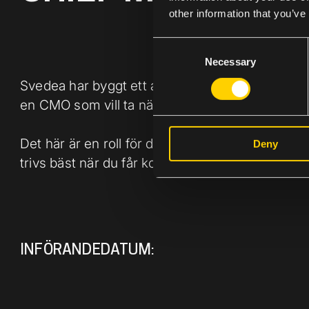
other information that you’ve
C
Necessary
o
n
Svedea har byggt ett av marknadens starkaste s
s
en CMO som vill ta nästa steg i bolagets komm
e
n
Det här är en roll för dig som drivs av tillväx
Deny
t
trivs bäst när du får kombinera strategiskt tä
S
e
l
e
c
t
INFÖRANDEDATUM:
i
o
n