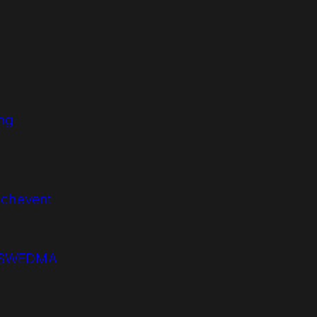
ing
chevent
n SWEDMA